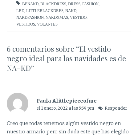
BENAKD
,
BLACKDRESS
,
DRESS
,
FASHION
,
LBD
,
LITTLEBLACKDRES
,
NAKD
,
NAKDFASHION
,
NAKDXMAS
,
VESTIDO
,
VESTIDOS
,
VOLANTES
6 comentarios sobre “
El vestido
negro ideal para las navidades es de
NA-KD
”
Paula Alittlepieceofme
el 1 enero, 2022 a las 5:59 pm
Responder
Creo que todas tenemos algún vestido negro en
nuestro armario pero sin duda este que has elegido