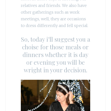
relatives and friends. We also have
other gatherings such as work
meetings, well, they are occasions
to dress differently and fell special.
So, today i’ll suggest you a
choise for those meals or
dinners whether it is day
or evening you will be
wright in your decision.