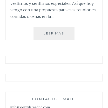
vestirnos y sentirnos especiales. Así que hoy
vengo con una propuesta para esas reuniones,
comidas o cenas en la…
EL
LEER MÁS
VESTIDO
NEGRO
IDEAL
PARA
LAS
NAVIDADES
ES
DE
NA-
KD
CONTACTO EMAIL:
info@xiomylamadrid.com