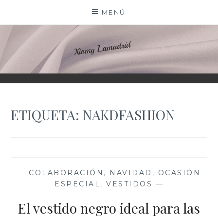
Saltar
MENÚ
al
contenido
XIOMY LAMADRID
ETIQUETA:
NAKDFASHION
—
COLABORACIÓN
,
NAVIDAD
,
OCASIÓN
ESPECIAL
,
VESTIDOS
—
El vestido negro ideal para las