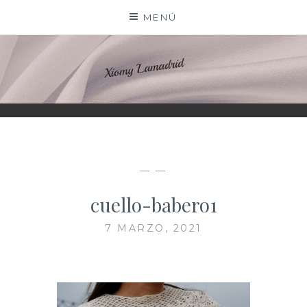
Saltar
MENÚ
al
contenido
XIOMY LAMADRID
— —
cuello-babero1
7 MARZO, 2021