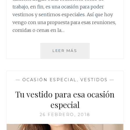
trabajo, en fin, es una ocasión para poder
vestirnos y sentirnos especiales. Así que hoy
vengo con una propuesta para esas reuniones,
comidas o cenas en la…
EL
LEER MÁS
VESTIDO
NEGRO
IDEAL
PARA
—
OCASIÓN ESPECIAL
,
VESTIDOS
—
LAS
NAVIDADES
Tu vestido para esa ocasión
ES
DE
especial
NA-
KD
26 FEBRERO, 2018