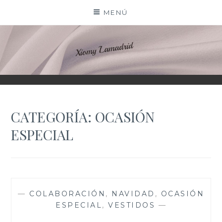
Saltar
MENÚ
al
contenido
XIOMY LAMADRID
CATEGORÍA:
OCASIÓN
ESPECIAL
—
COLABORACIÓN
,
NAVIDAD
,
OCASIÓN
ESPECIAL
,
VESTIDOS
—