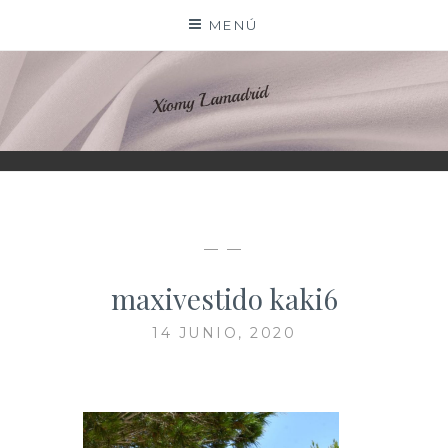
Saltar
MENÚ
al
contenido
XIOMY LAMADRID
— —
maxivestido kaki6
14 JUNIO, 2020