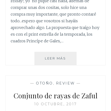
Friday?, yo no piqué casi nada, además de
comprar unas dos cositas, solo hice una
compra muy importante, que pronto contaré
todo…espero que vosotros si hayáis
aprovechado algo. La propuesta que traígo hoy
es con el print estrella de la temporada, los
cuadros Princípe de Gales,…
DOS
LEER MÁS
LOOKS
CON
EL
PRINT
—
OTOÑO
,
REVIEW
—
DE
LA
Conjunto de rayas de Zaful
TEMPORADA
10 OCTUBRE, 2017