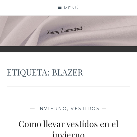
Saltar
MENÚ
al
contenido
XIOMY LAMADRID
ETIQUETA:
BLAZER
—
INVIERNO
,
VESTIDOS
—
Como llevar vestidos en el
invierno