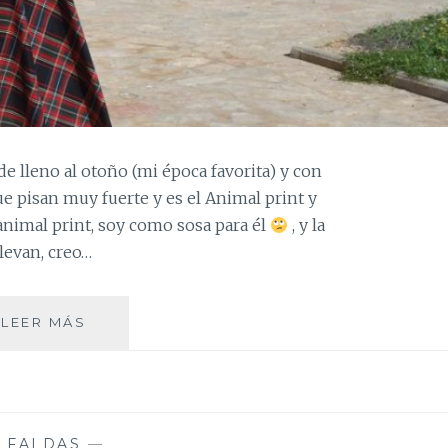
 lleno al otoño (mi época favorita) y con
e pisan muy fuerte y es el Animal print y
 animal print, soy como sosa para él
, y la
levan, creo…
FALDA
LEER MÁS
DE
CUADROS
—
FALDAS
—