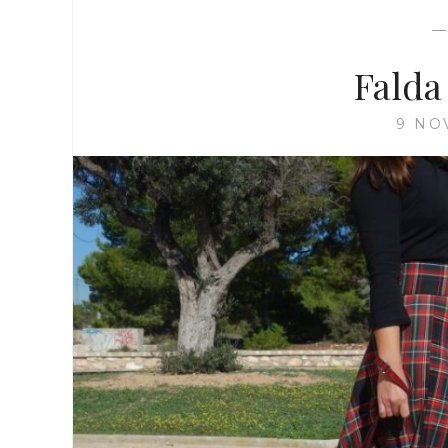
Falda
9 NO