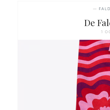
—
FAL
De Fal
1 O