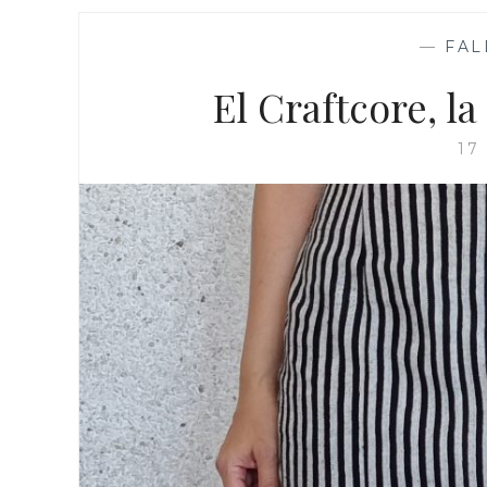
—
FAL
El Craftcore, l
17