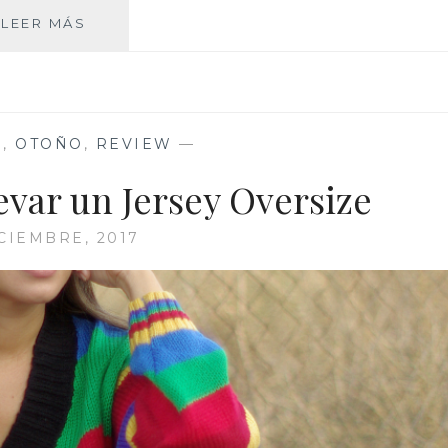
UNA
LEER MÁS
CHAQUETA…
TRES
OCASIONES
D
,
OTOÑO
,
REVIEW
—
evar un Jersey Oversize
ICIEMBRE, 2017