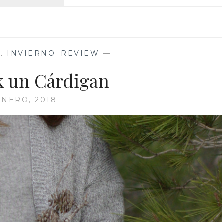
LOOKS
CON
UN
VESTIDO
BORDADO
S
,
INVIERNO
,
REVIEW
—
k un Cárdigan
ENERO, 2018