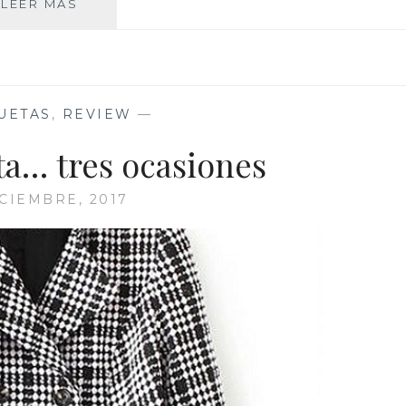
DOS
LEER MÁS
LOOK
UN
CÁRDIGAN
UETAS
,
REVIEW
—
a… tres ocasiones
ICIEMBRE, 2017