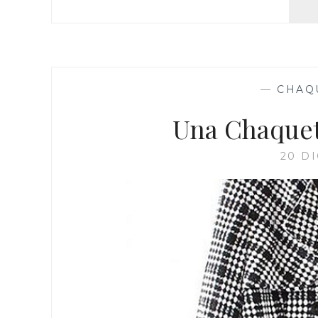
—
CHAQ
Una Chaquet
20 D