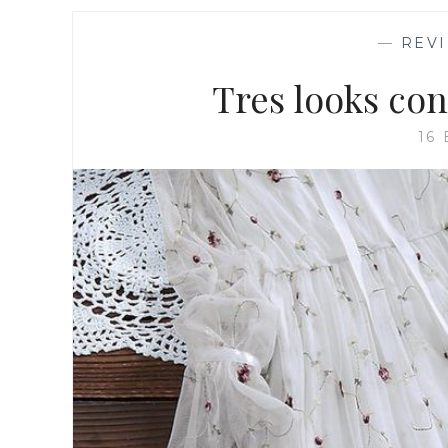
—
REV
Tres looks co
16