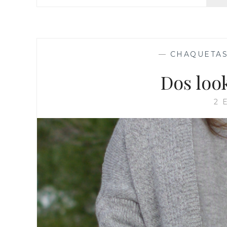
—
CHAQUETA
Dos loo
2 