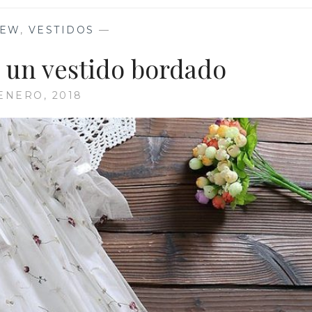
IEW
,
VESTIDOS
—
n un vestido bordado
 ENERO, 2018