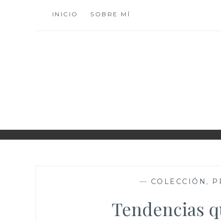
Saltar
INICIO
SOBRE MÍ
al
contenido
XIOMY LAMADRI
—
COLECCIÓN
,
P
Tendencias q