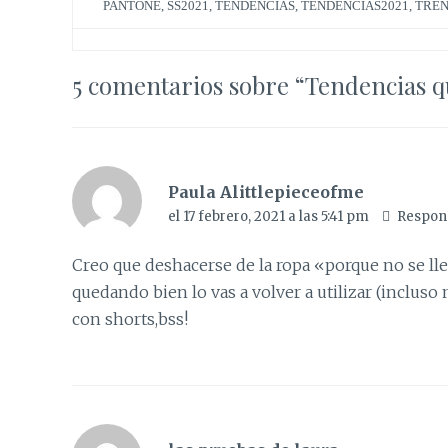
PANTONE
,
SS2021
,
TENDENCIAS
,
TENDENCIAS2021
,
TREN
5 comentarios sobre “
Tendencias q
Paula Alittlepieceofme
el 17 febrero, 2021 a las 5:41 pm
Respon
Creo que deshacerse de la ropa «porque no se lle
quedando bien lo vas a volver a utilizar (inclus
con shorts,bss!