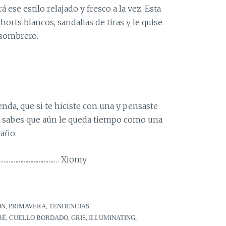
á ese estilo relajado y fresco a la vez. Esta
rts blancos, sandalias de tiras y le quise
 sombrero.
enda, que si te hiciste con una y pensaste
ya sabes que aún le queda tiempo como una
 año.
…………………………………. Xiomy
ÓN
,
PRIMAVERA
,
TENDENCIAS
BÉ
,
CUELLO BORDADO
,
GRIS
,
ILLUMINATING
,