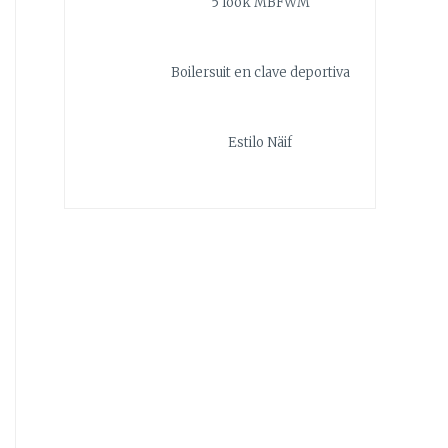
5 look MBFWM
Boilersuit en clave deportiva
Estilo Näif