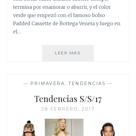
termina por enamorar o aburrir, y el color
verde que empezó con el famoso bolso
Padded Cassette de Bottega Veneta y luego en
el…
PANTALÓN
LEER MÁS
VERDE…
EL
COLOR
DOPAMINA
—
PRIMAVERA
,
TENDENCIAS
—
QUE
NOS
Tendencias S/S/17
INUNDA
ESTA
28 FEBRERO, 2017
TEMPORADA