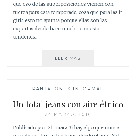
que eso de las superposiciones vienen con
fuerza para esta temporada, cosa que para las it
girls esto no apunta porque ellas son las
expertas desde hace mucho con esta
tendencia…
UN
LEER MÁS
ABREBOCA
PARA
ESTA
TEMPORADA
—
PANTALONES INFORMAL
—
Un total jeans con aire étnico
24 MARZO, 2016
Publicado por: Xiomara Si hay algo que nunca
pasa de moda son los jeans; desde el año 1871,