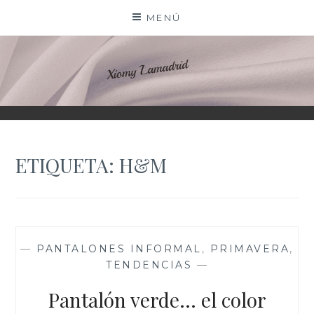
Saltar
MENÚ
al
contenido
XIOMY LAMADRID
ETIQUETA:
H&M
—
PANTALONES INFORMAL
,
PRIMAVERA
,
TENDENCIAS
—
Pantalón verde… el color