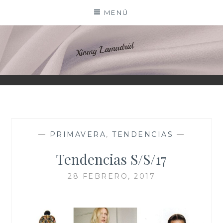
Saltar
MENÚ
al
contenido
XIOMY LAMADRID
—
PRIMAVERA
,
TENDENCIAS
—
Tendencias S/S/17
28 FEBRERO, 2017