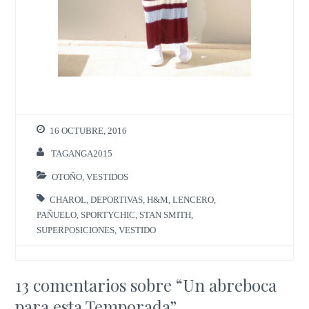
16 OCTUBRE, 2016
TAGANGA2015
OTOÑO
,
VESTIDOS
CHAROL
,
DEPORTIVAS
,
H&M
,
LENCERO
,
PAÑUELO
,
SPORTYCHIC
,
STAN SMITH
,
SUPERPOSICIONES
,
VESTIDO
13 comentarios sobre “
Un abreboca
para esta Temporada
”