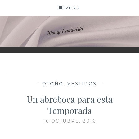
Saltar
MENÚ
al
contenido
XIOMY LAMADRID
—
OTOÑO
,
VESTIDOS
—
Un abreboca para esta
Temporada
16 OCTUBRE, 2016