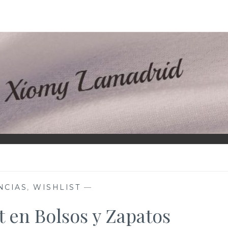
D
NCIAS
,
WISHLIST
—
t en Bolsos y Zapatos