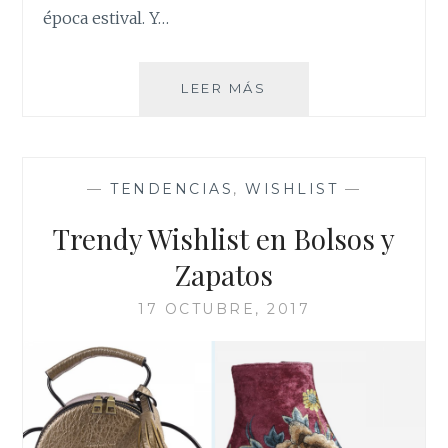
época estival. Y…
COMO
LEER MÁS
LLEVAR
VESTIDOS
EN
EL
—
TENDENCIAS
,
WISHLIST
—
INVIERNO
Trendy Wishlist en Bolsos y
Zapatos
17 OCTUBRE, 2017