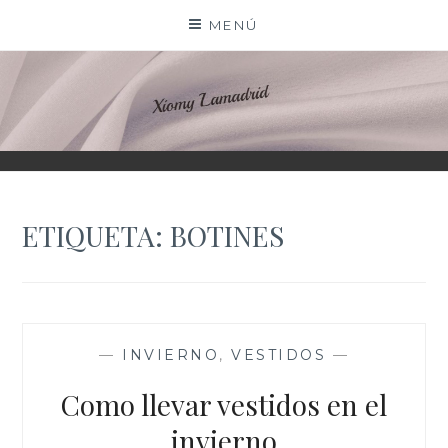
Saltar
MENÚ
al
contenido
XIOMY LAMADRID
ETIQUETA:
BOTINES
—
INVIERNO
,
VESTIDOS
—
Como llevar vestidos en el
invierno