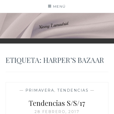
Saltar
MENÚ
al
contenido
XIOMY LAMADRID
ETIQUETA:
HARPER’S BAZAAR
—
PRIMAVERA
,
TENDENCIAS
—
Tendencias S/S/17
28 FEBRERO, 2017