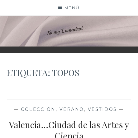
Saltar
MENÚ
al
contenido
XIOMY LAMADRID
ETIQUETA:
TOPOS
—
COLECCIÓN
,
VERANO
,
VESTIDOS
—
Valencia…Ciudad de las Artes y
Ciencia