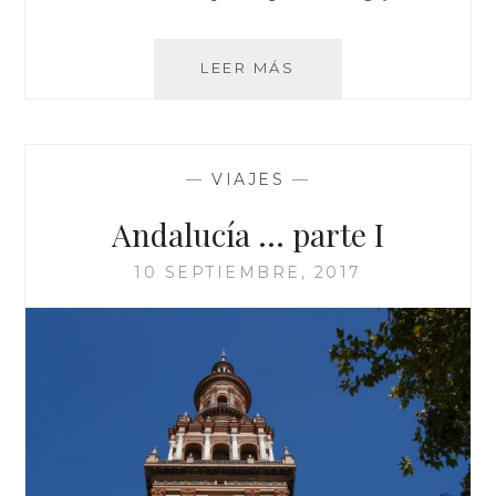
VALENCIA…
LEER MÁS
CIUDAD
DE
LAS
ARTES
—
VIAJES
—
Y
CIENCIA
Andalucía … parte I
10 SEPTIEMBRE, 2017