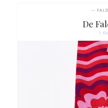
—
FAL
De Fal
1 O