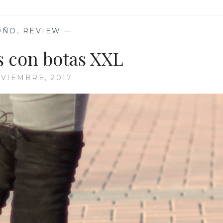
LLEVAR
UN
JERSEY
OÑO
,
REVIEW
—
OVERSIZE
s con botas XXL
VIEMBRE, 2017