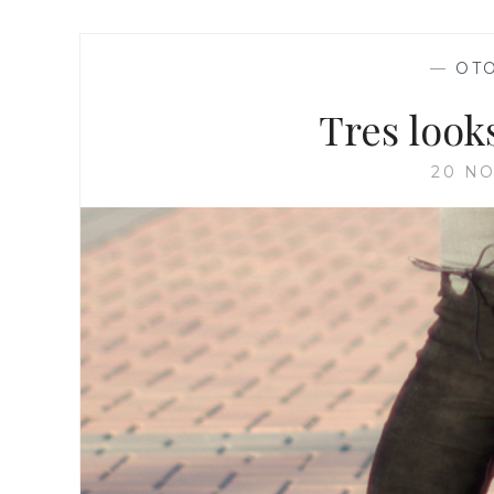
—
OT
Tres look
20 NO