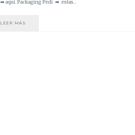
a ➡ aquí. Packaging Pedí ➡ estas…
TRES
LEER MÁS
LOOKS
CON
BOTAS
XXL