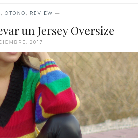
D
,
OTOÑO
,
REVIEW
—
evar un Jersey Oversize
ICIEMBRE, 2017