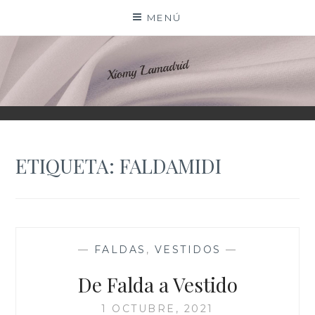
Saltar
MENÚ
al
contenido
XIOMY LAMADRID
ETIQUETA:
FALDAMIDI
—
FALDAS
,
VESTIDOS
—
De Falda a Vestido
1 OCTUBRE, 2021