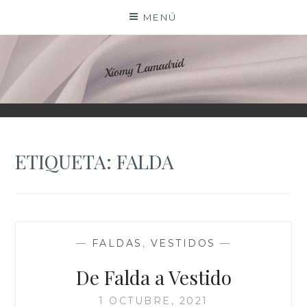
Saltar
MENÚ
al
contenido
XIOMY LAMADRID
ETIQUETA:
FALDA
—
FALDAS
,
VESTIDOS
—
De Falda a Vestido
1 OCTUBRE, 2021