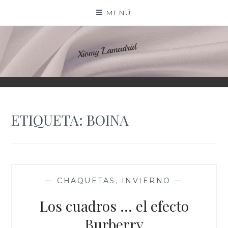
Saltar
MENÚ
al
contenido
XIOMY LAMADRID
ETIQUETA:
BOINA
—
CHAQUETAS
,
INVIERNO
—
Los cuadros … el efecto
Burberry