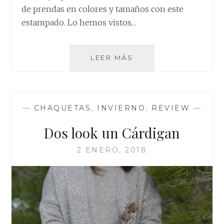
de prendas en colores y tamaños con este
estampado. Lo hemos vistos…
LOS
LEER MÁS
CUADROS
…
EL
EFECTO
—
CHAQUETAS
,
INVIERNO
,
REVIEW
—
BURBERRY
Dos look un Cárdigan
2 ENERO, 2018