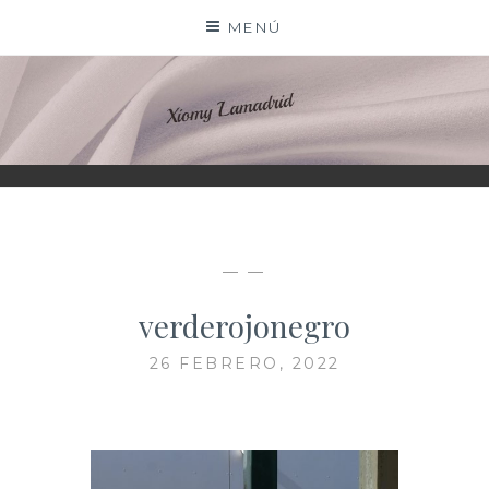
Saltar
MENÚ
al
contenido
XIOMY LAMADRID
— —
verderojonegro
26 FEBRERO, 2022