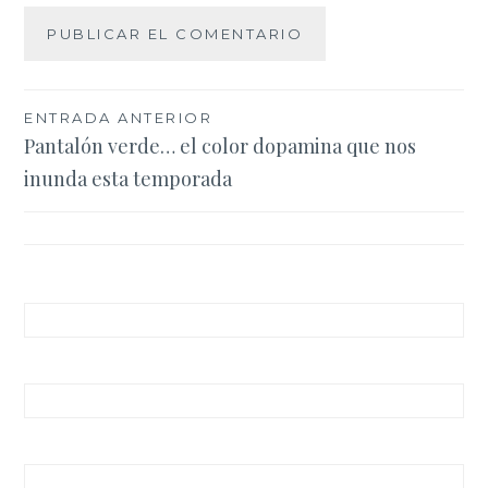
Navegación
ENTRADA ANTERIOR
Pantalón verde… el color dopamina que nos
de
inunda esta temporada
entradas