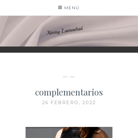
Saltar
MENÚ
al
contenido
XIOMY LAMADRID
— —
complementarios
26 FEBRERO, 2022