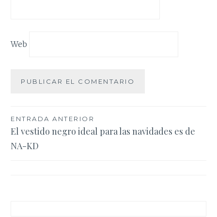
Web
Navegación
ENTRADA ANTERIOR
El vestido negro ideal para las navidades es de
de
NA-KD
entradas