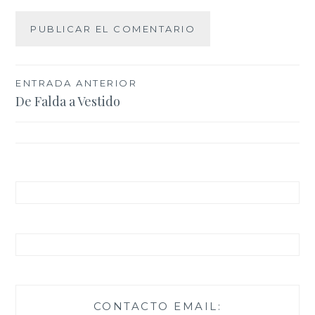
Navegación
ENTRADA ANTERIOR
De Falda a Vestido
de
entradas
CONTACTO EMAIL: