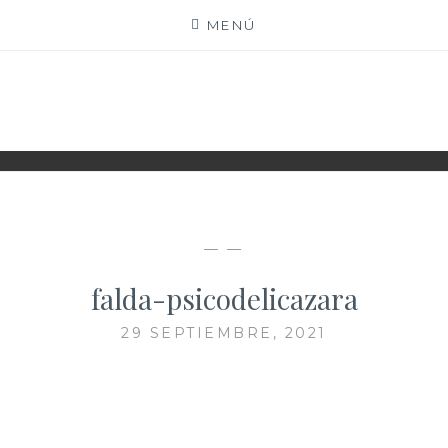
Saltar
MENÚ
al
contenido
XIOMY LAMADRID
— —
falda-psicodelicazara
29 SEPTIEMBRE, 2021