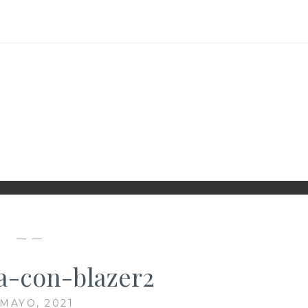
D
— —
-con-blazer2
 MAYO, 2021