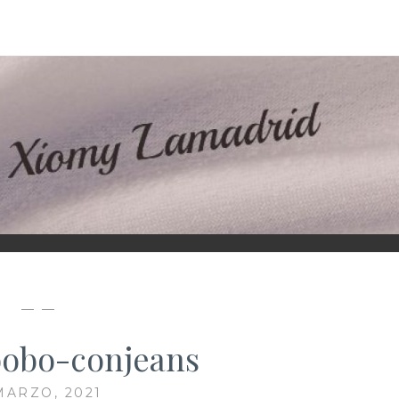
D
— —
bobo-conjeans
MARZO, 2021