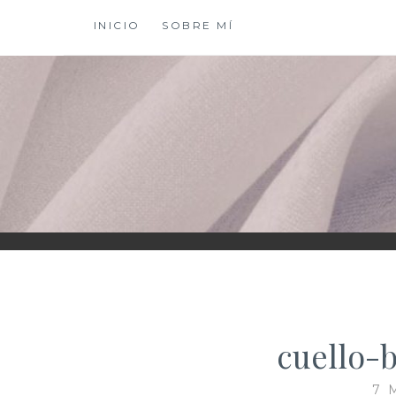
Saltar
INICIO
SOBRE MÍ
al
contenido
XIOMY LAMADRI
cuello-
7 