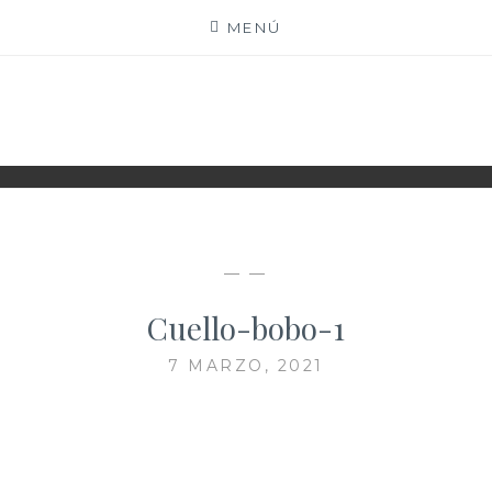
Saltar
MENÚ
al
contenido
XIOMY LAMADRID
— —
Cuello-bobo-1
7 MARZO, 2021