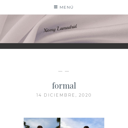
Saltar
MENÚ
al
contenido
XIOMY LAMADRID
— —
formal
14 DICIEMBRE, 2020