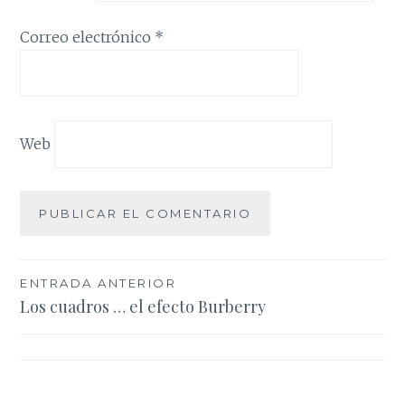
Correo electrónico
*
Web
Navegación
ENTRADA ANTERIOR
Los cuadros … el efecto Burberry
de
entradas