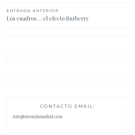
Navegación
ENTRADA ANTERIOR
Los cuadros … el efecto Burberry
de
entradas
CONTACTO EMAIL:
info@xiomylamadrid.com