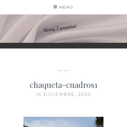
Saltar
MENÚ
al
contenido
XIOMY LAMADRID
— —
chaqueta-cuadros1
14 DICIEMBRE, 2020