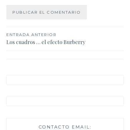
Navegación
ENTRADA ANTERIOR
Los cuadros … el efecto Burberry
de
entradas
CONTACTO EMAIL: