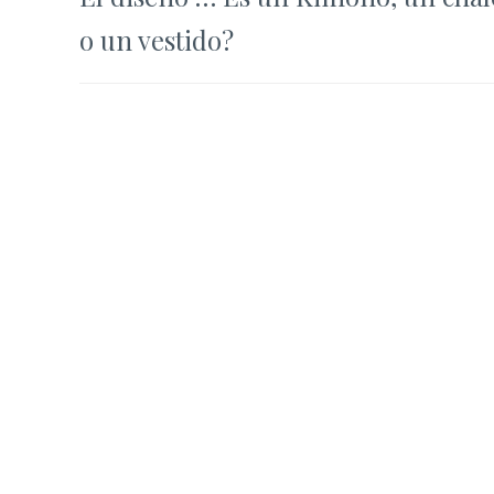
de
o un vestido?
entradas