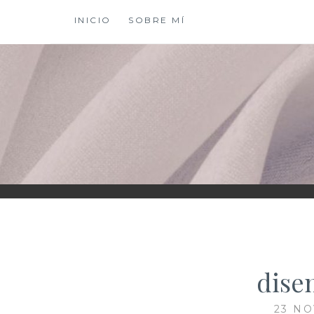
Saltar
INICIO
SOBRE MÍ
al
contenido
XIOMY LAMADRI
dise
23 NO