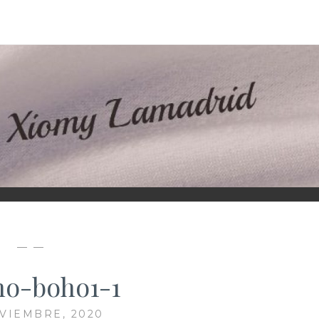
D
— —
no-boho1-1
VIEMBRE, 2020