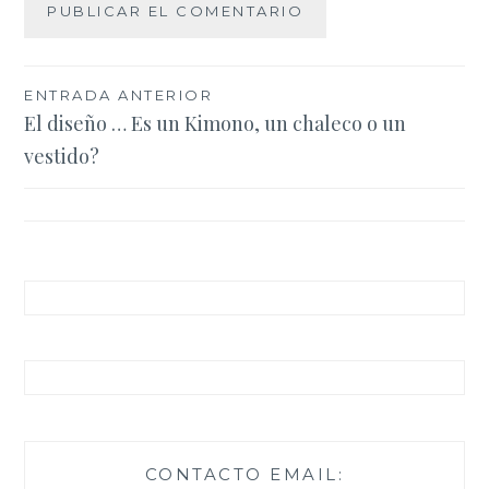
Navegación
ENTRADA ANTERIOR
El diseño … Es un Kimono, un chaleco o un
de
vestido?
entradas
CONTACTO EMAIL: