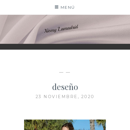
Saltar
MENÚ
al
contenido
XIOMY LAMADRID
— —
deseño
23 NOVIEMBRE, 2020