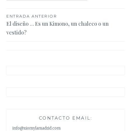
Navegación
ENTRADA ANTERIOR
El diseño … Es un Kimono, un chaleco o un
de
vestido?
entradas
CONTACTO EMAIL:
info@xiomylamadrid.com