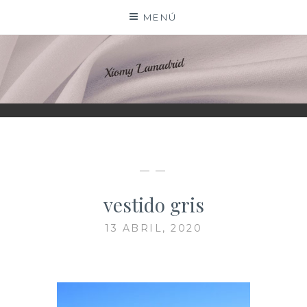
Saltar
MENÚ
al
contenido
XIOMY LAMADRID
— —
vestido gris
13 ABRIL, 2020