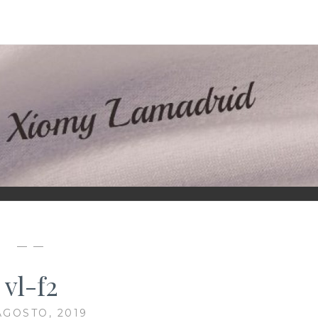
D
— —
vl-f2
AGOSTO, 2019