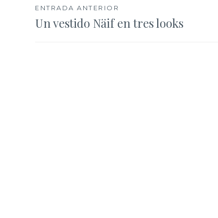
Navegación
ENTRADA ANTERIOR
Un vestido Näif en tres looks
de
entradas