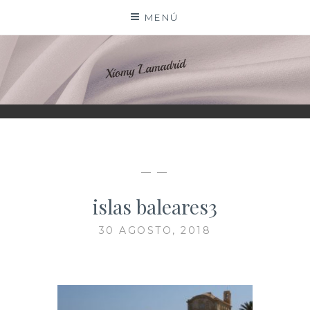
Saltar
MENÚ
al
contenido
XIOMY LAMADRID
— —
islas baleares3
30 AGOSTO, 2018