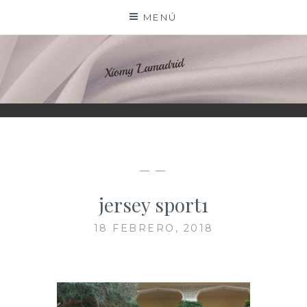
Saltar
MENÚ
al
contenido
XIOMY LAMADRID
— —
jersey sport1
18 FEBRERO, 2018