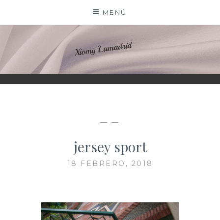
Saltar
MENÚ
al
contenido
XIOMY LAMADRID
— —
jersey sport
18 FEBRERO, 2018