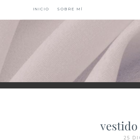
Saltar
INICIO
SOBRE MÍ
al
contenido
XIOMY LAMADRI
vestido
25 D