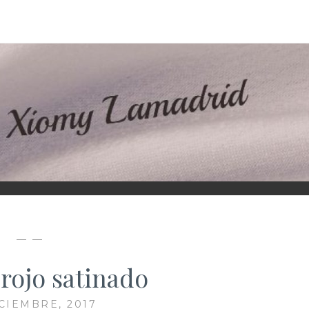
D
— —
 rojo satinado
ICIEMBRE, 2017