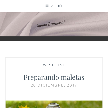
Saltar
MENÚ
al
contenido
XIOMY LAMADRID
—
WISHLIST
—
Preparando maletas
26 DICIEMBRE, 2017