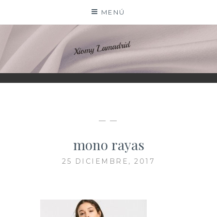
Saltar
MENÚ
al
contenido
XIOMY LAMADRID
— —
mono rayas
25 DICIEMBRE, 2017