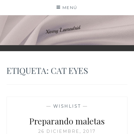
Saltar
MENÚ
al
contenido
XIOMY LAMADRID
ETIQUETA:
CAT EYES
—
WISHLIST
—
Preparando maletas
26 DICIEMBRE, 2017