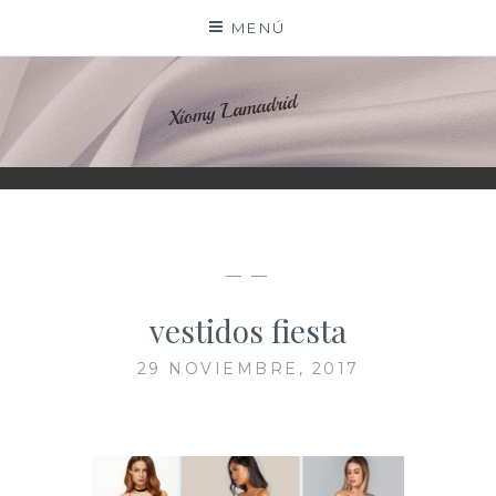
Saltar
MENÚ
al
contenido
XIOMY LAMADRID
— —
vestidos fiesta
29 NOVIEMBRE, 2017