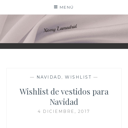
Saltar
MENÚ
al
contenido
XIOMY LAMADRID
—
NAVIDAD
,
WISHLIST
—
Wishlist de vestidos para
Navidad
4 DICIEMBRE, 2017