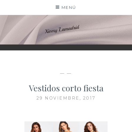
Saltar
MENÚ
al
contenido
XIOMY LAMADRID
— —
Vestidos corto fiesta
29 NOVIEMBRE, 2017