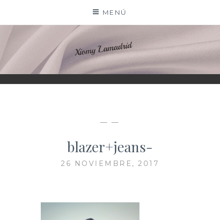
Saltar
MENÚ
al
contenido
XIOMY LAMADRID
— —
blazer+jeans-
26 NOVIEMBRE, 2017