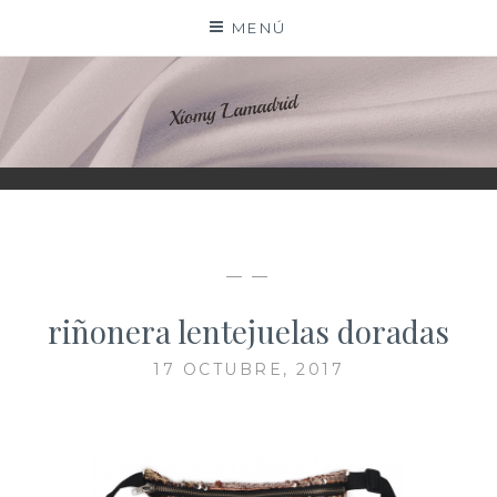
Saltar
MENÚ
al
contenido
XIOMY LAMADRID
— —
riñonera lentejuelas doradas
17 OCTUBRE, 2017