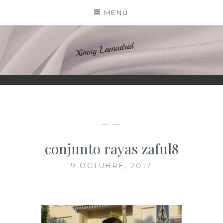
Saltar
MENÚ
al
contenido
XIOMY LAMADRID
— —
conjunto rayas zaful8
9 OCTUBRE, 2017