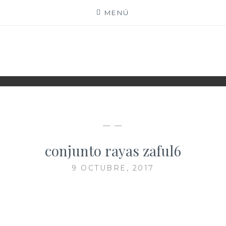
Saltar
MENÚ
al
contenido
XIOMY LAMADRID
— —
conjunto rayas zaful6
9 OCTUBRE, 2017